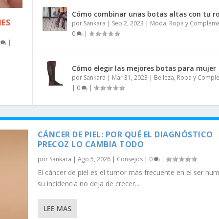
Cómo combinar unas botas altas con tu r
NES
por
Sankara
|
Sep 2, 2023
|
Moda
,
Ropa y Complem
0
|
0
|
Cómo elegir las mejores botas para mujer
MPRA DE BLACK FRIDA...
S
ICCIÓN: LA TIERRA ...
: ¿ES EL MOMENTO?
ZAR TUS TARJETAS DE...
por
Sankara
|
Mar 31, 2023
|
Belleza
,
Ropa y Compl
|
|
|
0
|
CÁNCER DE PIEL: POR QUÉ EL DIAGNÓSTICO
PRECOZ LO CAMBIA TODO
por
Sankara
|
Ago 5, 2026
|
Consejos
|
0
|
El cáncer de piel es el tumor más frecuente en el ser hu
su incidencia no deja de crecer....
LEE MAS