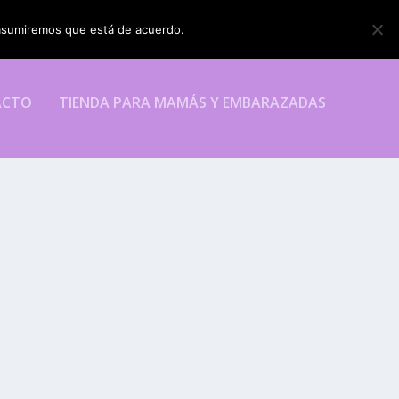
o asumiremos que está de acuerdo.
ESTOY DE ACUERDO
ACTO
TIENDA PARA MAMÁS Y EMBARAZADAS