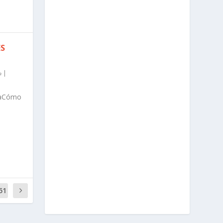
ES
|
daCómo
51