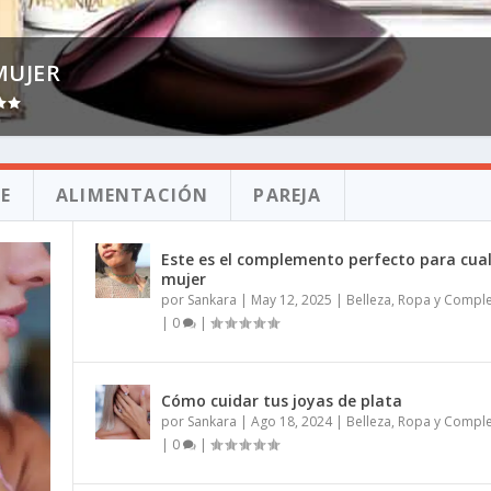
MUJER
E
ALIMENTACIÓN
PAREJA
Este es el complemento perfecto para cua
mujer
por
Sankara
|
May 12, 2025
|
Belleza
,
Ropa y Compl
|
0
|
Cómo cuidar tus joyas de plata
por
Sankara
|
Ago 18, 2024
|
Belleza
,
Ropa y Compl
|
0
|