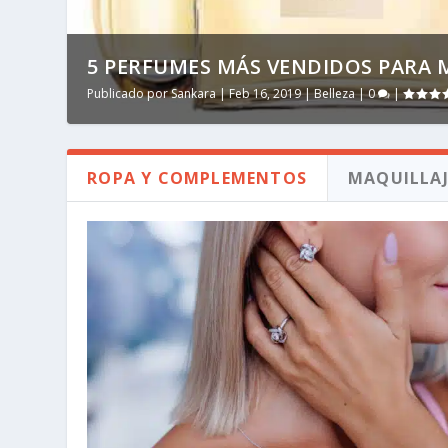
5 PERFUMES MÁS VENDIDOS PARA 
Publicado por
Sankara
|
Feb 16, 2019
|
Belleza
|
0
|
ROPA Y COMPLEMENTOS
MAQUILLAJ