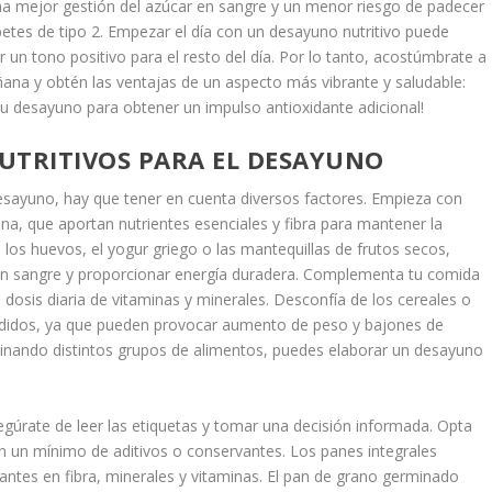
una mejor gestión del azúcar en sangre y un menor riesgo de padecer
etes de tipo 2. Empezar el día con un desayuno nutritivo puede
r un tono positivo para el resto del día. Por lo tanto, acostúmbrate a
ana y obtén las ventajas de un aspecto más vibrante y saludable:
tu desayuno para obtener un impulso antioxidante adicional!
UTRITIVOS PARA EL DESAYUNO
desayuno, hay que tener en cuenta diversos factores. Empieza con
ena, que aportan nutrientes esenciales y fibra para mantener la
los huevos, el yogur griego o las mantequillas de frutos secos,
r en sangre y proporcionar energía duradera. Complementa tu comida
 dosis diaria de vitaminas y minerales. Desconfía de los cereales o
didos, ya que pueden provocar aumento de peso y bajones de
inando distintos grupos de alimentos, puedes elaborar un desayuno
egúrate de leer las etiquetas y tomar una decisión informada. Opta
n un mínimo de aditivos o conservantes. Los panes integrales
ntes en fibra, minerales y vitaminas. El pan de grano germinado