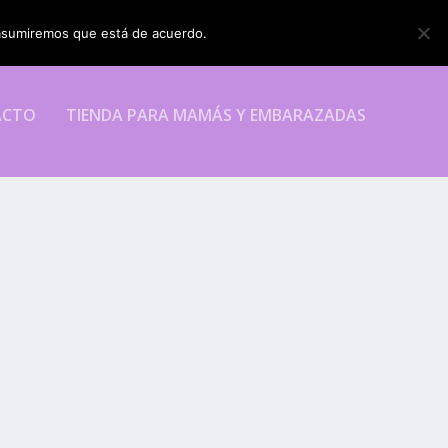
o asumiremos que está de acuerdo.
ESTOY DE ACUERDO
ACTO
TIENDA PARA MAMÁS Y EMBARAZADAS