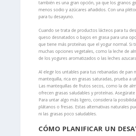
también es una gran opción, ya que los granos g
menos sodio y azúcares añadidos. Con una pléto
para tu desayuno.
Cuando se trata de productos lácteos para tu des
queso desnatados o bajos en grasa para una opc
que tiene más proteínas que el yogur normal. Si ti
muchas opciones vegetales, como la leche de al
de los yogures aromatizados o las leches azucara
Al elegir los untables para tus rebanadas de pan m
mantequilla, rica en grasas saturadas, prueba a 
Las mantequillas de frutos secos, como la de al
ofrecen grasas saludables y proteínas. Asegúrate 
Para untar algo más ligero, considera la posibili
plátanos o fresas. Estas alternativas naturales p
ni las grasas poco saludables.
CÓMO PLANIFICAR UN DES