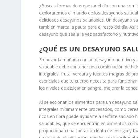
¿Buscas formas de empezar el día con una comida
exploraremos el mundo de los desayunos saludab
deliciosos desayunos saludables. Un desayuno sa
también marca la pauta para el resto del día. As
desayuno que sea a la vez satisfactorio y nutritivo
¿QUÉ ES UN DESAYUNO SAL
Empezar la mañana con un desayuno nutritivo y eq
saludable debe contener una combinación de hidra
integrales, fruta, verdura y fuentes magras de pr
esenciales que tu cuerpo necesita para funciona
los niveles de azúcar en sangre, mejorar la concen
Al seleccionar los alimentos para un desayuno sal
integrales mínimamente procesados, como cereales
ricos en fibra puede ayudarte a sentirte saciado 
saludables, que se encuentran en alimentos como 
proporcionan una liberación lenta de energía y f
un poco de planificación, puedes crear fácilmente