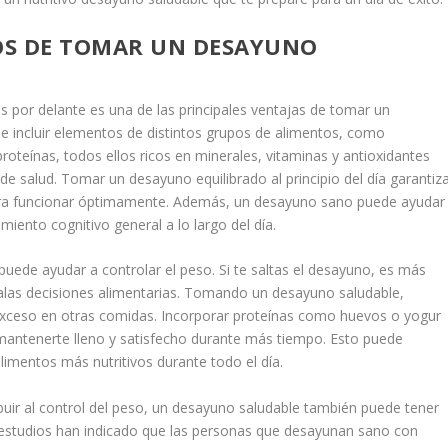
IOS DE TOMAR UN DESAYUNO
es por delante es una de las principales ventajas de tomar un
e incluir elementos de distintos grupos de alimentos, como
proteínas, todos ellos ricos en minerales, vitaminas y antioxidantes
e salud. Tomar un desayuno equilibrado al principio del día garantiz
para funcionar óptimamente. Además, un desayuno sano puede ayudar
miento cognitivo general a lo largo del día.
ede ayudar a controlar el peso. Si te saltas el desayuno, es más
as decisiones alimentarias. Tomando un desayuno saludable,
exceso en otras comidas. Incorporar proteínas como huevos o yogur
mantenerte lleno y satisfecho durante más tiempo. Esto puede
alimentos más nutritivos durante todo el día.
buir al control del peso, un desayuno saludable también puede tener
s estudios han indicado que las personas que desayunan sano con