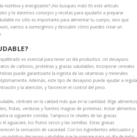
 nutritiva y energizante? ¡No busques más! En este artículo
les y te daremos consejos y recetas para ayudarte a preparar
ludable no sólo es importante para alimentar tu cuerpo, sino que
í pues, vamos a sumergirnos y descubrir cómo puedes crear un
.
UDABLE?
uilibrado es esencial para tener un día productivo. Un desayuno
tos de carbono, proteínas y grasas saludables. Incorporar cereales
oteínas puede garantizarte la ingesta de las vitaminas y minerales
r óptimamente. Además, este tipo de desayuno puede ayudar a regula
tración y la atención, y favorecer el control del peso.
udable, céntrate en la calidad más que en la cantidad. Elige alimento
, frutas, verduras y fuentes magras de proteínas. Incluir alimentos
hasta la siguiente comida. Tampoco te olvides de las grasas
el aguacate, los frutos secos y las semillas. Estas grasas
avorecen la sensación de saciedad. Con los ingredientes adecuados y
 un nutritivo desayuno saludable que te prepare para un día de éxito.