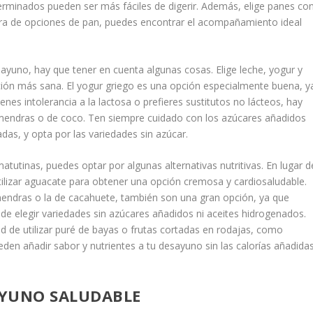
erminados pueden ser más fáciles de digerir. Además, elige panes co
ra de opciones de pan, puedes encontrar el acompañamiento ideal
ayuno, hay que tener en cuenta algunas cosas. Elige leche, yogur y
ión más sana. El yogur griego es una opción especialmente buena, y
enes intolerancia a la lactosa o prefieres sustitutos no lácteos, hay
mendras o de coco. Ten siempre cuidado con los azúcares añadidos
das, y opta por las variedades sin azúcar.
atutinas, puedes optar por algunas alternativas nutritivas. En lugar d
utilizar aguacate para obtener una opción cremosa y cardiosaludable.
mendras o la de cacahuete, también son una gran opción, ya que
de elegir variedades sin azúcares añadidos ni aceites hidrogenados.
dad de utilizar puré de bayas o frutas cortadas en rodajas, como
ueden añadir sabor y nutrientes a tu desayuno sin las calorías añadida
AYUNO SALUDABLE