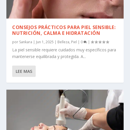
CONSEJOS PRÁCTICOS PARA PIEL SENSIBLE:
NUTRICIÓN, CALMA E HIDRATACIÓN
por
Sankara
|
Jun 1, 2025
|
Belleza
,
Piel
|
0
|
La piel sensible requiere cuidados muy específicos para
mantenerse equilibrada y protegida. A...
LEE MAS