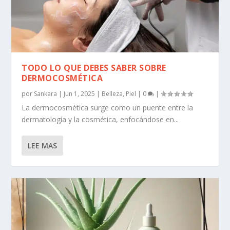
TODO LO QUE DEBES SABER SOBRE
DERMOCOSMÉTICA
por
Sankara
|
Jun 1, 2025
|
Belleza
,
Piel
|
0
|
La dermocosmética surge como un puente entre la
dermatología y la cosmética, enfocándose en...
LEE MAS