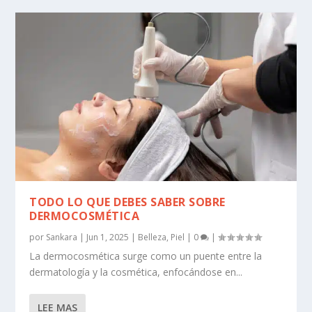
TODO LO QUE DEBES SABER SOBRE
DERMOCOSMÉTICA
por
Sankara
|
Jun 1, 2025
|
Belleza
,
Piel
|
0
|
La dermocosmética surge como un puente entre la
dermatología y la cosmética, enfocándose en...
LEE MAS