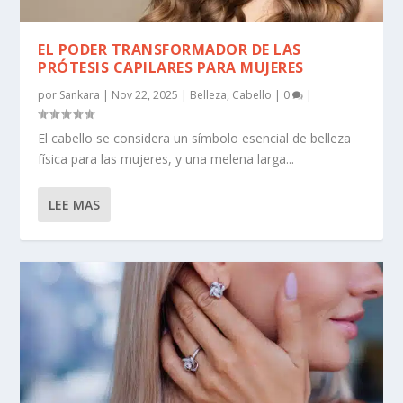
EL PODER TRANSFORMADOR DE LAS
PRÓTESIS CAPILARES PARA MUJERES
por
Sankara
|
Nov 22, 2025
|
Belleza
,
Cabello
|
0
|
El cabello se considera un símbolo esencial de belleza
física para las mujeres, y una melena larga...
LEE MAS