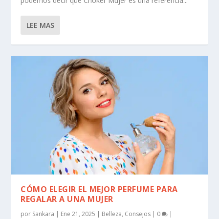
podemos decir que Choker Mujer es una referencia...
LEE MAS
CÓMO ELEGIR EL MEJOR PERFUME PARA
REGALAR A UNA MUJER
por
Sankara
|
Ene 21, 2025
|
Belleza
,
Consejos
|
0
|