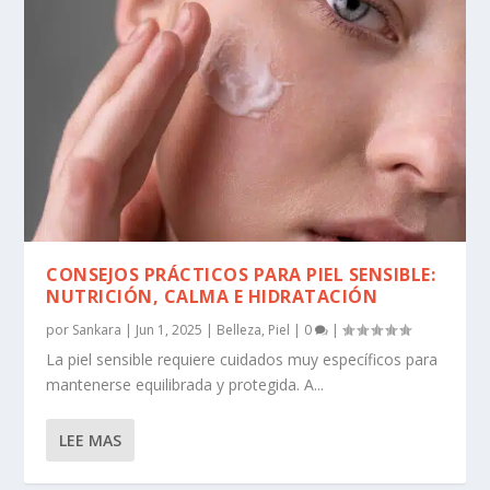
CONSEJOS PRÁCTICOS PARA PIEL SENSIBLE:
NUTRICIÓN, CALMA E HIDRATACIÓN
por
Sankara
|
Jun 1, 2025
|
Belleza
,
Piel
|
0
|
La piel sensible requiere cuidados muy específicos para
mantenerse equilibrada y protegida. A...
LEE MAS