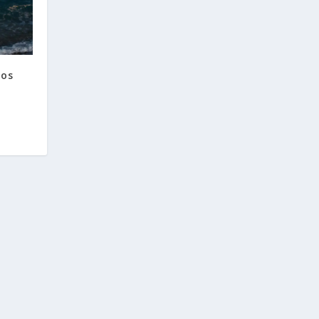
dos
a