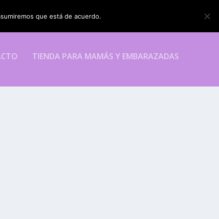
o asumiremos que está de acuerdo.
ESTOY DE ACUERDO
ACTO
TIENDA PARA MAMÁS Y EMBARAZADAS