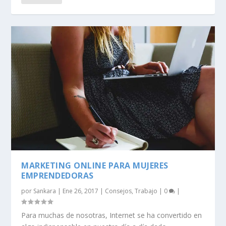
MARKETING ONLINE PARA MUJERES
EMPRENDEDORAS
por
Sankara
|
Ene 26, 2017
|
Consejos
,
Trabajo
|
0
|
Para muchas de nosotras, Internet se ha convertido en