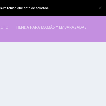
o asumiremos que está de acuerdo.
ESTOY DE ACUERDO
ACTO
TIENDA PARA MAMÁS Y EMBARAZADAS