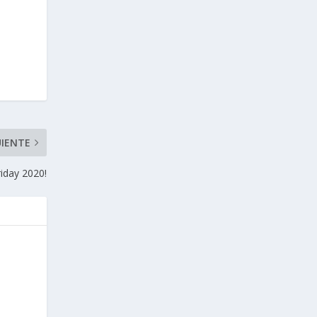
UIENTE
riday 2020!