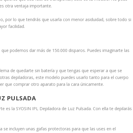
es otra ventaja importante.
lo, por lo que tendrás que usarla con menor asiduidad, sobre todo si
yor facilidad.
y es que podemos dar más de 150.000 disparos. Puedes imaginarte las
blema de quedarte sin batería y que tengas que esperar a que se
e otras depiladoras, este modelo puedes usarlo tanto para el cuerpo
ener que comprar otro aparato para la cara únicamente.
UZ PULSADA
e es la SYOSIN IPL Depiladora de Luz Pulsada. Con ella te depilarás
ra se incluyen unas gafas protectoras para que las uses en el