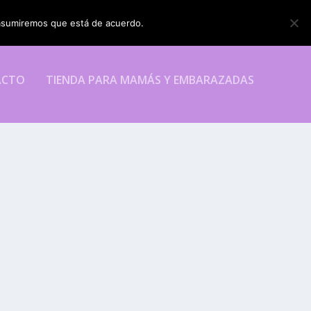
o asumiremos que está de acuerdo.
ESTOY DE ACUERDO
ACTO
TIENDA PARA MAMÁS Y EMBARAZADAS