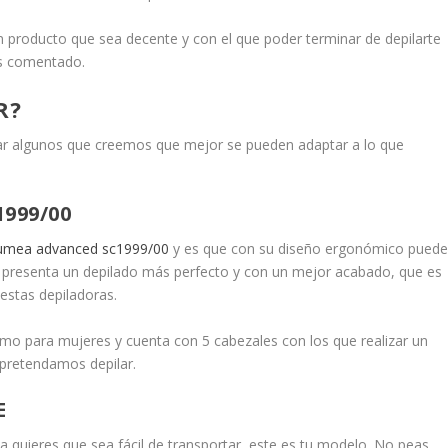
n producto que sea decente y con el que poder terminar de depilarte
os comentado.
R?
rar algunos que creemos que mejor se pueden adaptar a lo que
999/00
 lumea advanced sc1999/00
y es que con su diseño ergonómico pued
os presenta un depilado más perfecto y con un mejor acabado, que es
estas depiladoras.
o para mujeres y cuenta con 5 cabezales con los que realizar un
 pretendamos depilar.
E
 quieres que sea fácil de transportar, este es tu modelo. No peas