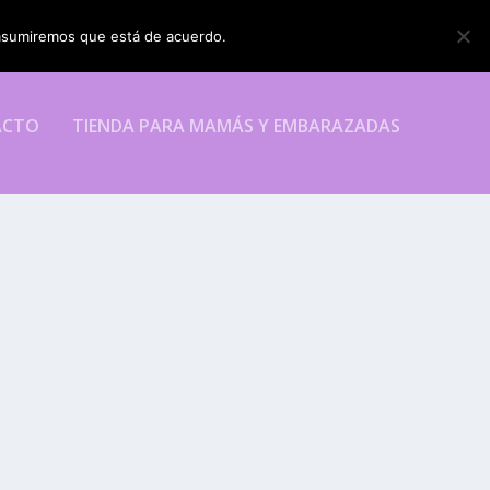
o asumiremos que está de acuerdo.
ESTOY DE ACUERDO
ACTO
TIENDA PARA MAMÁS Y EMBARAZADAS