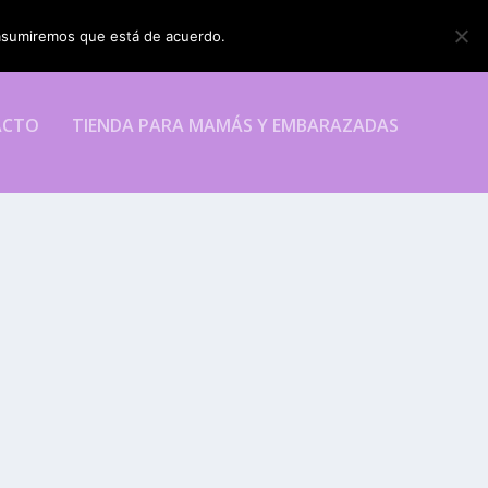
o asumiremos que está de acuerdo.
ESTOY DE ACUERDO
ACTO
TIENDA PARA MAMÁS Y EMBARAZADAS