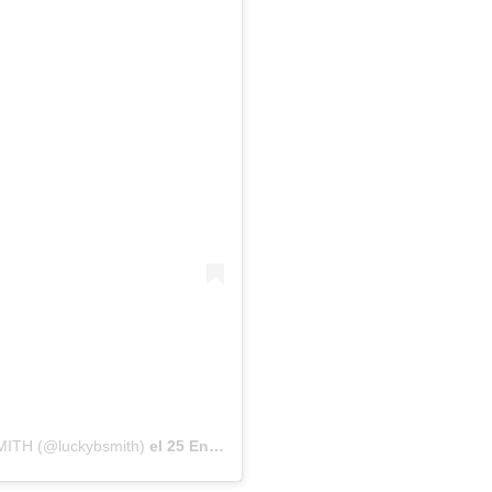
MITH (@luckybsmith)
el
25 Ene, 2020 a las 5:05 PST