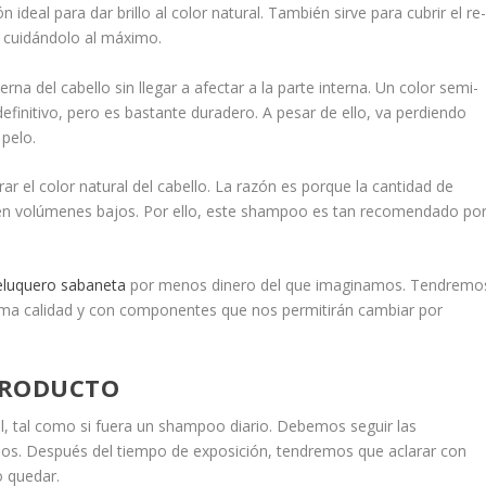
ideal para dar brillo al color natural. También sirve para cubrir el re
e cuidándolo al máximo.
rna del cabello sin llegar a afectar a la parte interna. Un color semi-
definitivo, pero es bastante duradero. A pesar de ello, va perdiendo
pelo.
rar el color natural del cabello. La razón es porque la cantidad de
en volúmenes bajos. Por ello, este shampoo es tan recomendado po
peluquero sabaneta
por menos dinero del que imaginamos. Tendremo
ima calidad y con componentes que nos permitirán cambiar por
 PRODUCTO
il, tal como si fuera un shampoo diario. Debemos seguir las
ados. Después del tiempo de exposición, tendremos que aclarar con
o quedar.