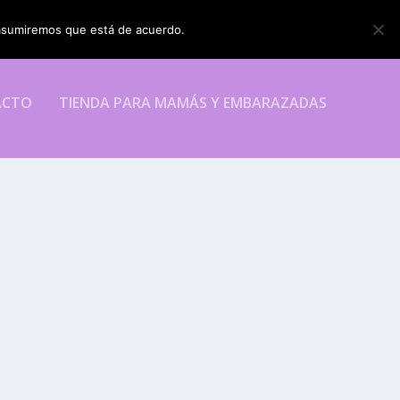
o asumiremos que está de acuerdo.
ESTOY DE ACUERDO
ACTO
TIENDA PARA MAMÁS Y EMBARAZADAS