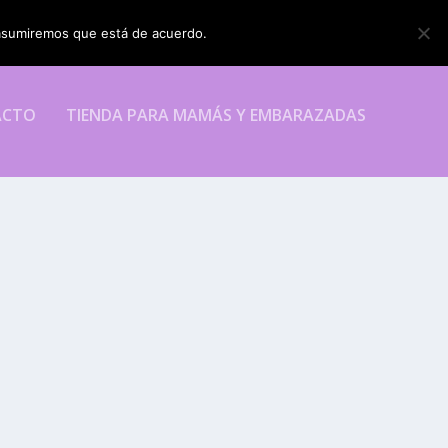
o asumiremos que está de acuerdo.
ESTOY DE ACUERDO
ACTO
TIENDA PARA MAMÁS Y EMBARAZADAS