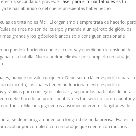
e efectos secundarios graves. El
láser para eliminar tatuajes
es tu
ue ya te has aburrido o del que te arrepientas haber hecho.
culas de tinta no es fácil. El organismo siempre trata de hacerlo, per
culas de tinta no son del cuerpo y manda a un ejército de glóbulos
ho más grande y los glóbulos blancos solo consiguen erosionarla.
mpo puede ir haciendo que e el color vaya perdiendo intensidad. A
 ganar esa batalla. Nunca podrán eliminar por completo un tatuaje,
ta.
uajes, aunque no vale cualquiera. Debe ser un láser específico para la
ión ultracorta, los cuales tienen un funcionamiento específico.
y rápidas para conseguir calentar y separar las partículas de tinta.
ento debe hacerlo un profesional. No es tan sencillo como apuntar y
a importancia. Muchos pigmentos absorben diferentes longitudes de
tinta, se debe programar en una longitud de onda precisa. Esa es la
r para acabar por completo con un tatuaje que cuente con muchos