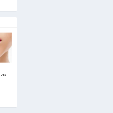
a
ntes