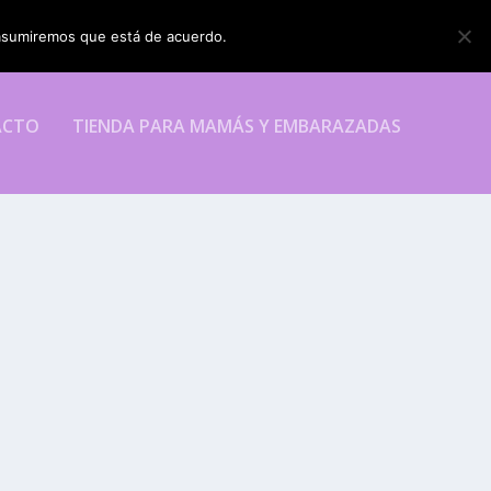
o asumiremos que está de acuerdo.
ESTOY DE ACUERDO
ACTO
TIENDA PARA MAMÁS Y EMBARAZADAS