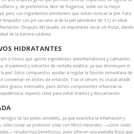
ulfatos y, de preferencia, libre de fragancia, suele ser la mejor
ad, pero con ingredientes emolientes que evitan resecar la piel. Para
limpiador con pH cercano al de la piel (alrededor de 5.5) es ideal:
inflamación. Después del lavado, es importante secar sin frotar, dando
idad de la barrera cutánea.
VOS HIDRATANTES
sérum o tónico que aporte ingredientes antiinflamatorios y calmantes.
 el pantenol y extractos de centella asiática, ya que disminuyen el
e la piel. Estos compuestos ayudan a regular la función inmunitaria de
conviertan en brotes de irritación. Tras el sérum, es crucial añadir
cidos grasos esenciales, pues dichos componentes refuerzan la
sepidérmica, aspecto clave para evitar tirantez y descamación.
ADA
nemigos de las pieles sensibles, ya que exacerba la inflamación y
, seleccionar un protector solar con filtros minerales —como óxido
izadas— resulta muy beneficioso, pues ofrecen una pantalla física que