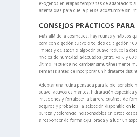
exógenos en etapas tempranas de adaptación: si 
alterna días para que la piel se acostumbre sin irri
CONSEJOS PRÁCTICOS PARA E
Más allá de la cosmética, hay rutinas y hábitos q
cara con algodón suave o tejidos de algodón 100 
limpias y de satén o algodón suave reduce la ab
niveles de humedad adecuados (entre 40 % y 60 %)
último, recuerda no cambiar simultáneamente múl
semanas antes de incorporar un hidratante distint
Adoptar una rutina pensada para la piel sensible 
suave, activos calmantes, hidratación específica 
irritaciones y fortalecer la barrera cutánea de 
seguros y probados, la selección disponible en
la
pureza y tolerancia indispensables en estos caso
a responder de forma equilibrada y a lucir un asp