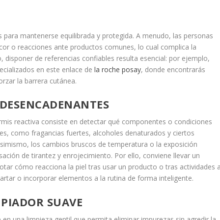
os para mantenerse equilibrada y protegida. A menudo, las personas
cor o reacciones ante productos comunes, lo cual complica la
, disponer de referencias confiables resulta esencial: por ejemplo,
ecializados en este enlace de
la roche posay
, donde encontrarás
orzar la barrera cutánea.
S DESENCADENANTES
rmis reactiva consiste en detectar qué componentes o condiciones
es, como fragancias fuertes, alcoholes denaturados y ciertos
simismo, los cambios bruscos de temperatura o la exposición
ación de tirantez y enrojecimiento. Por ello, conviene llevar un
tar cómo reacciona la piel tras usar un producto o tras actividades a
artar o incorporar elementos a la rutina de forma inteligente.
MPIADOR SUAVE
 en una limpieza gentil que permita eliminar impurezas sin agredir la