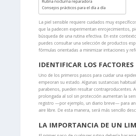
Rutina nocturna reparadora
Consejos prácticos para el día a día
La piel sensible requiere cuidados muy específic
que la padecen experimentan enrojecimientos, pi
búsqueda de una rutina efectiva. En este contexto
puedes consultar una selección de productos esp
fórmulas orientadas a minimizar irritaciones y ref
IDENTIFICAR LOS FACTORE
Uno de los primeros pasos para cuidar una epide
empeoran su estado. Algunas sustancias habitual
parabenos, pueden resultar contraproducentes. A
prolongada al sol sin protección aumentan la sens
registro —por ejemplo, un diario breve— para ano
aire libre. De esta manera, será más sencillo desc
LA IMPORTANCIA DE UN LI
El primer paso de cualquier rutina debería basarse