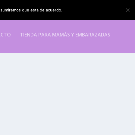
o asumiremos que está de acuerdo.
ESTOY DE ACUERDO
ACTO
TIENDA PARA MAMÁS Y EMBARAZADAS