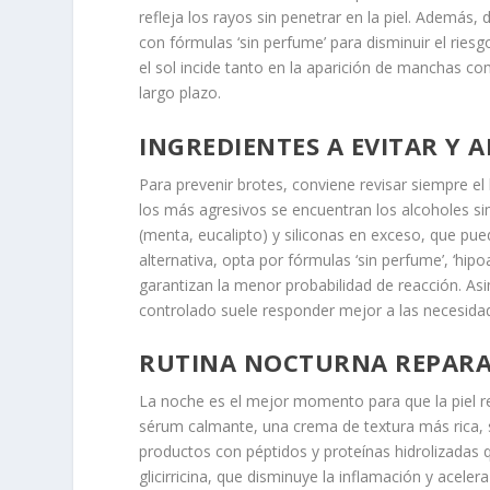
refleja los rayos sin penetrar en la piel. Además,
con fórmulas ‘sin perfume’ para disminuir el riesgo
el sol incide tanto en la aparición de manchas co
largo plazo.
INGREDIENTES A EVITAR Y 
Para prevenir brotes, conviene revisar siempre el
los más agresivos se encuentran los alcoholes si
(menta, eucalipto) y siliconas en exceso, que pue
alternativa, opta por fórmulas ‘sin perfume’, ‘hip
garantizan la menor probabilidad de reacción. As
controlado suele responder mejor a las necesidad
RUTINA NOCTURNA REPAR
La noche es el mejor momento para que la piel re
sérum calmante, una crema de textura más rica, si
productos con péptidos y proteínas hidrolizadas
glicirricina, que disminuye la inflamación y acelera