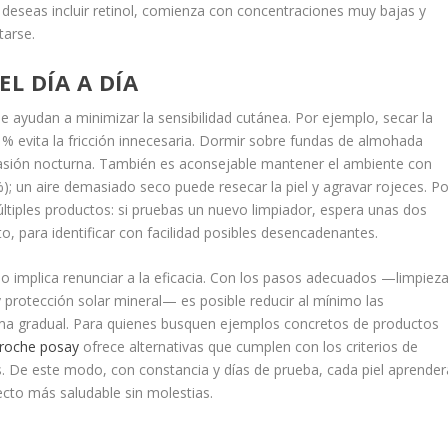
deseas incluir retinol, comienza con concentraciones muy bajas y
tarse.
L DÍA A DÍA
ue ayudan a minimizar la sensibilidad cutánea. Por ejemplo, secar la
% evita la fricción innecesaria. Dormir sobre fundas de almohada
rasión nocturna. También es aconsejable mantener el ambiente con
; un aire demasiado seco puede resecar la piel y agravar rojeces. Po
tiples productos: si pruebas un nuevo limpiador, espera unas dos
o, para identificar con facilidad posibles desencadenantes.
no implica renunciar a la eficacia. Con los pasos adecuados —limpiez
y protección solar mineral— es posible reducir al mínimo las
forma gradual. Para quienes busquen ejemplos concretos de productos
 roche posay
ofrece alternativas que cumplen con los criterios de
s. De este modo, con constancia y días de prueba, cada piel aprender
ecto más saludable sin molestias.