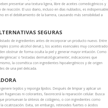
 deben presentar una textura ligera, libre de aceites comedogénicos y
 de reacción. El uso diario, incluso en días nublados, es indispensable
mo en el debilitamiento de la barrera, causando más sensibilidad a
ALTERNATIVAS SEGURAS
 listado de ingredientes antes de incorporar un producto nuevo. Entre
mples (como alcohol denat.), los aceites esenciales muy concentrado
den obstruir de forma oculta la piel y generar mayor irritación. Como
oalergénicas’ o ‘testadas dermatológicamente’, indicaciones que
imismo, la cosmética con ingredientes hipoalergénicos y de origen
es de una piel delicada.
ADORA
genere tejidos y reponga lípidos. Después de limpiar y aplicar un
n fragancias ni colorantes, favorecerá la reparación celular. Busca
 que promuevan la síntesis de colágeno, o con ingredientes como
 la cicatrización. Evita, sin embargo, retinoides fuertes o ácidos