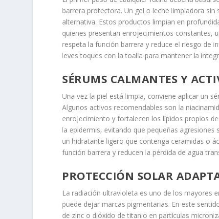
barrera protectora. Un gel o leche limpiadora sin s
alternativa. Estos productos limpian en profundid
quienes presentan enrojecimientos constantes, un 
respeta la función barrera y reduce el riesgo de 
leves toques con la toalla para mantener la integr
SÉRUMS CALMANTES Y ACTI
Una vez la piel está limpia, conviene aplicar un 
Algunos activos recomendables son la niacinamida,
enrojecimiento y fortalecen los lípidos propios d
la epidermis, evitando que pequeñas agresiones se 
un hidratante ligero que contenga ceramidas o á
función barrera y reducen la pérdida de agua tran
PROTECCIÓN SOLAR ADAPT
La radiación ultravioleta es uno de los mayores e
puede dejar marcas pigmentarias. En este sentido
de zinc o dióxido de titanio en partículas micron