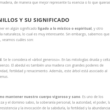
de madera, de manera que mejor represente tu esencia o lo que quiera
NILLOS Y SU SIGNIFICADO
reer en algún significado
ligado a lo místico o espiritual
, y otro
la naturaleza, lo cual es muy interesante. Sin embargo, sabemos que
e, veamos cuáles son:
d
. Se le considera el «árbol generoso». En las mitologías druida y celta
comienzo. El abedul es también una madera con grandes poderes de
ividad, fertilidad y renacimiento. Además, este árbol está asociado al
Venus.
cómo mantener nuestro cuerpo vigoroso y sano
. Es uno de los
za y el dominio sabio, la soberanía personal, la autoridad, el poder, l
resistencia y la invocación de la sabiduría, la fertilidad y la abundancia