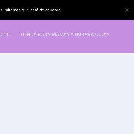
o asumiremos que está de acuerdo.
ESTOY DE ACUERDO
ACTO
TIENDA PARA MAMÁS Y EMBARAZADAS