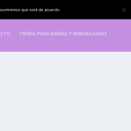
o asumiremos que está de acuerdo.
ESTOY DE ACUERDO
ACTO
TIENDA PARA MAMÁS Y EMBARAZADAS