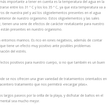
 más importante a tener en cuenta es la temperatura del agua en la
rse entre los 31 º C y los los 35 º C, ya que esta temperatura va a
ros de nuestra piel y así los oligoelementos presentes en el agua
 interior de nuestro organismo. Estos oligoelementos y las sales
 tienen una serie de efectos de carácter revitalizante para nuestro
e están presentes en nuestro organismo.
n entornos marinos. Es rico en iones negativos, además de contar
 que tiene un efecto muy positivo ante posibles problemas
ación del estrés.
fectos positivos para nuestro cuerpo, si no que también es un buen
de se nos ofrecen una gran variedad de tratamientos orientados en
lacentero tratamiento que nos permitirá «recargar pilas».
s largos paseos por la orilla de la playa, y disfrutar de baños en el
y mental sea mucho mejor.