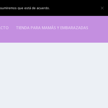
o asumiremos que está de acuerdo.
ESTOY DE ACUERDO
ACTO
TIENDA PARA MAMÁS Y EMBARAZADAS