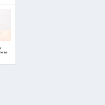
s
tosas