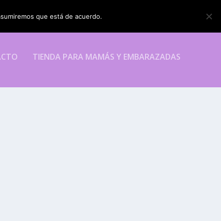
o asumiremos que está de acuerdo.
ESTOY DE ACUERDO
ACTO
TIENDA PARA MAMÁS Y EMBARAZADAS