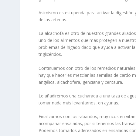
Asimismo es estupenda para activar la digestión y
de las arterias.
La alcachofa es otro de nuestros grandes aliados
uno de los alimentos que más protegen a nuestr
problemas de hígado dado que ayuda a activar la di
triglicéridos.
Continuamos con otro de los remedios naturales
hay que hacer es mezclar las semillas de cardo m
angélica, alcachofera, genciana y centaura.
Le añadiremos una cucharada a una taza de agua 
tomar nada más levantarnos, en ayunas.
Finalizamos con los rabanitos, muy ricos en vita
acompañar ensaladas, por si tenemos las transami
Podemos tomarlos aderezados en ensaladas con u