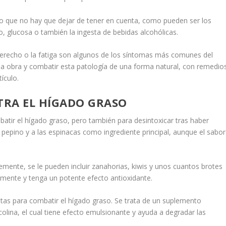
sgo que no hay que dejar de tener en cuenta, como pueden ser los
eso, glucosa o también la ingesta de bebidas alcohólicas.
 derecho o la fatiga son algunos de los síntomas más comunes del
la obra y combatir esta patología de una forma natural, con remedio
ículo.
TRA EL HÍGADO GRASO
batir el hígado graso, pero también para desintoxicar tras haber
 pepino y a las espinacas como ingrediente principal, aunque el sabor
emente, se le pueden incluir zanahorias, kiwis y unos cuantos brotes
emente y tenga un potente efecto antioxidante.
stas para combatir el hígado graso. Se trata de un suplemento
lina, el cual tiene efecto emulsionante y ayuda a degradar las
.