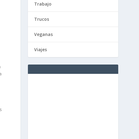
Trabajo
Trucos
a
Veganas
Viajes
a
a
s
o