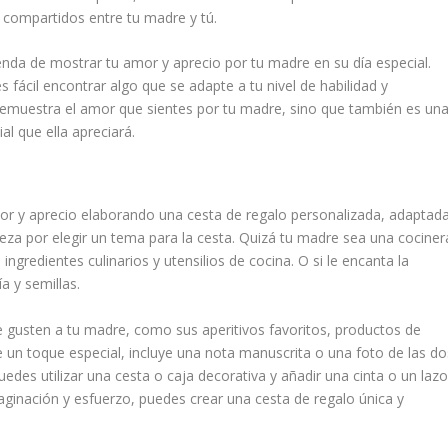
compartidos entre tu madre y tú.
da de mostrar tu amor y aprecio por tu madre en su día especial.
 fácil encontrar algo que se adapte a tu nivel de habilidad y
demuestra el amor que sientes por tu madre, sino que también es un
al que ella apreciará.
or y aprecio elaborando una cesta de regalo personalizada, adaptad
ieza por elegir un tema para la cesta. Quizá tu madre sea una cociner
ngredientes culinarios y utensilios de cocina. O si le encanta la
ía y semillas.
 le gusten a tu madre, como sus aperitivos favoritos, productos de
rle un toque especial, incluye una nota manuscrita o una foto de las do
uedes utilizar una cesta o caja decorativa y añadir una cinta o un laz
ginación y esfuerzo, puedes crear una cesta de regalo única y