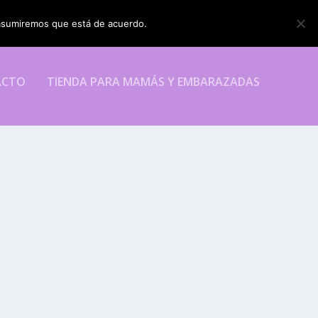
o asumiremos que está de acuerdo.
ESTOY DE ACUERDO
ACTO
TIENDA PARA MAMÁS Y EMBARAZADAS