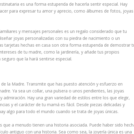
estinataria es una forma estupenda de hacerla sentir especial. Hay
acer para expresar tu amor y aprecio, como álbumes de fotos, joyas
 familiares y mensajes personales es un regalo considerado que tu
señar joyas personalizadas con su piedra de nacimiento o un
as tarjetas hechas en casa son otra forma estupenda de demostrar t
 intereses de tu madre, como la jardinería, y añade tus propios
seguro que la hará sentirse especial.
ía de la Madre. Transmite que has puesto atención y esfuerzo en
madre. Ya sea un collar, una pulsera o unos pendientes, las joyas
 admiración. Hay una gran variedad de estilos entre los que elegir,
ncias y el carácter de tu mamá es fácil. Desde piezas delicadas y
 hay algo para todo el mundo cuando se trata de joyas únicas.
es que a menudo tienen una historia asociada. Puede haber sido hech
culo antiguo con una historia. Sea como sea, la joyería única es una