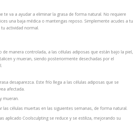
ue te va a ayudar a eliminar la grasa de forma natural. No requiere
realices una baja médica o mantengas reposo. Simplemente acudes a t
a tu actividad normal.
o de manera controlada, a las células adiposas que están bajo la piel
stalicen y mueran, siendo posteriormente desechadas por el
l.
grasa desaparezca. Este frío llega a las células adiposas que se
 vea afectada.
n y mueran.
r las células muertas en las siguientes semanas, de forma natural.
 aplicado Coolsculpting se reduce y se estiliza, mejorando su