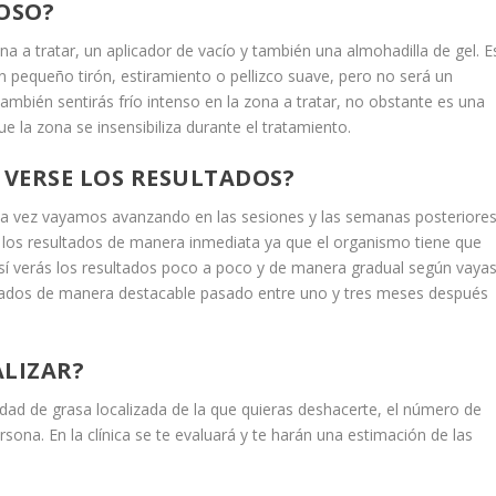
OSO?
na a tratar, un aplicador de vacío y también una almohadilla de gel. E
ún pequeño tirón, estiramiento o pellizco suave, pero no será un
mbién sentirás frío intenso en la zona a tratar, no obstante es una
e la zona se insensibiliza durante el tratamiento.
VERSE LOS RESULTADOS?
na vez vayamos avanzando en las sesiones y las semanas posteriore
r los resultados de manera inmediata ya que el organismo tiene que
 sí verás los resultados poco a poco y de manera gradual según vaya
ltados de manera destacable pasado entre uno y tres meses después
ALIZAR?
dad de grasa localizada de la que quieras deshacerte, el número de
sona. En la clínica se te evaluará y te harán una estimación de las