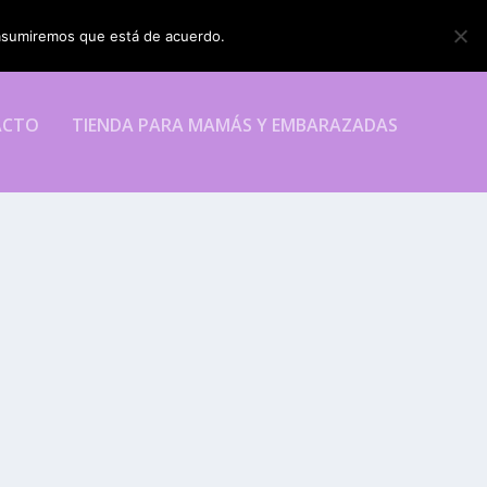
o asumiremos que está de acuerdo.
ESTOY DE ACUERDO
ACTO
TIENDA PARA MAMÁS Y EMBARAZADAS