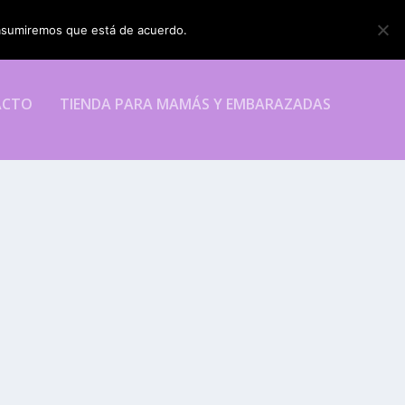
o asumiremos que está de acuerdo.
ESTOY DE ACUERDO
ACTO
TIENDA PARA MAMÁS Y EMBARAZADAS