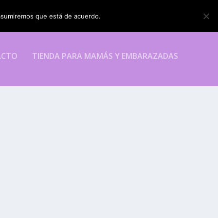
o asumiremos que está de acuerdo.
ESTOY DE ACUERDO
ACTO
TIENDA PARA MAMÁS Y EMBARAZADAS