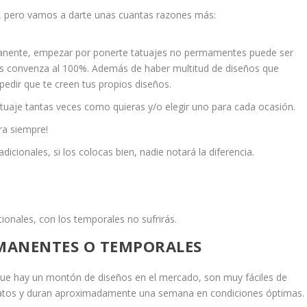
e, pero vamos a darte unas cuantas razones más:
manente, empezar por ponerte tatuajes no permamentes puede ser
os convenza al 100%. Además de haber multitud de diseños que
edir que te creen tus propios diseños.
atuaje tantas veces como quieras y/o elegir uno para cada ocasión.
ara siempre!
dicionales, si los colocas bien, nadie notará la diferencia.
cionales, con los temporales no sufrirás.
RMANENTES O TEMPORALES
ue hay un montón de diseños en el mercado, son muy fáciles de
aratos y duran aproximadamente una semana en condiciones óptimas.