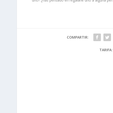
uno? ¿has pensado en regalarle uno a alguna per
COMPARTIR:
TARIFA: