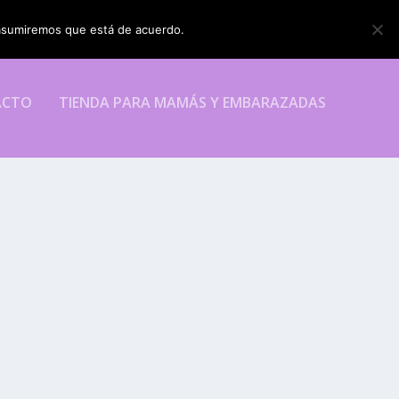
o asumiremos que está de acuerdo.
ESTOY DE ACUERDO
ACTO
TIENDA PARA MAMÁS Y EMBARAZADAS