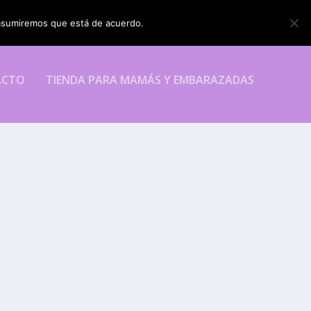
o asumiremos que está de acuerdo.
ESTOY DE ACUERDO
ACTO
TIENDA PARA MAMÁS Y EMBARAZADAS