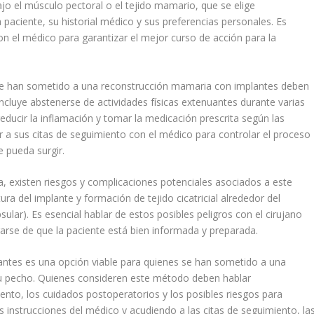
jo el músculo pectoral o el tejido mamario, que se elige
paciente, su historial médico y sus preferencias personales. Es
con el médico para garantizar el mejor curso de acción para la
s se han sometido a una reconstrucción mamaria con implantes deben
ncluye abstenerse de actividades físicas extenuantes durante varias
ducir la inflamación y tomar la medicación prescrita según las
r a sus citas de seguimiento con el médico para controlar el proceso
 pueda surgir.
a, existen riesgos y complicaciones potenciales asociados a este
ura del implante y formación de tejido cicatricial alrededor del
lar). Es esencial hablar de estos posibles peligros con el cirujano
arse de que la paciente está bien informada y preparada.
ntes es una opción viable para quienes se han sometido a una
u pecho. Quienes consideren este método deben hablar
nto, los cuidados postoperatorios y los posibles riesgos para
as instrucciones del médico y acudiendo a las citas de seguimiento, la