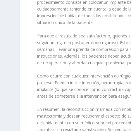
procedimiento consiste en colocar un implante ba
cuidadosamente teniendo en cuenta la edad de la 
imprescindible hablar de todas las posibilidades 
situación única de la paciente.
Para que el resultado sea satisfactorio, quiene
seguir un régimen postoperatorio riguroso. Esto i
semanas, llevar una prenda de compresión para re
instrucciones. Además, los pacientes deben acudi
de recuperación y abordar cualquier problema que
Como ocurre con cualquier intervención quirúrgic
proceso. Pueden incluir infección, hemorragia, rot
implante (lo que se conoce como contractura capsu
antes de someterse a la intervención para asegur
En resumen, la reconstrucción mamaria con impla
mastectomía y desean recuperar el aspecto de s
detenidamente con su médico sobre el procedimie
garantizar un resultado satisfactorio. Siguiendo l