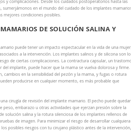
sgos y complicaciones. Desde los cuidados postoperatorios hasta las
pues, sumerjámonos en el mundo del cuidado de los implantes mamario
s mejores condiciones posibles.
 MAMARIOS DE SOLUCIÓN SALINA Y
mario puede tener un impacto espectacular en la vida de una mujer
sociados a la intervención. Los implantes salinos y de silicona son lo
riesgo de ciertas complicaciones. La contractura capsular, un trastorn
edor del implante, puede hacer que la mama se vuelva dolorosa y firme.
, cambios en la sensibilidad del pezón y la mama, y fugas o rotura
 pueden producirse en cualquier momento, es más probable que
na cirugía de revisión del implante mamario. El pecho puede quedar
de peso, embarazo u otras actividades que ejerzan presión sobre la
de solución salina y la rotura silenciosa de los implantes rellenos de
pruebas de imagen. Para minimizar el riesgo de desarrollar cualquiera
os posibles riesgos con tu cirujano plástico antes de la intervención