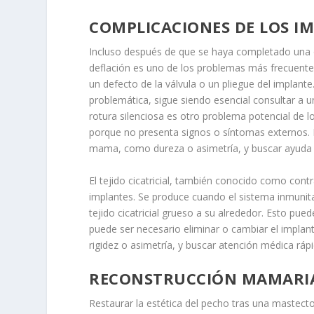
COMPLICACIONES DE LOS I
Incluso después de que se haya completado una op
deflación es uno de los problemas más frecuentes
un defecto de la válvula o un pliegue del implante
problemática, sigue siendo esencial consultar a un
rotura silenciosa es otro problema potencial de lo
porque no presenta signos o síntomas externos. E
mama, como dureza o asimetría, y buscar ayuda m
El tejido cicatricial, también conocido como cont
implantes. Se produce cuando el sistema inmunita
tejido cicatricial grueso a su alrededor. Esto p
puede ser necesario eliminar o cambiar el implan
rigidez o asimetría, y buscar atención médica rá
RECONSTRUCCIÓN MAMARIA
Restaurar la estética del pecho tras una mastec