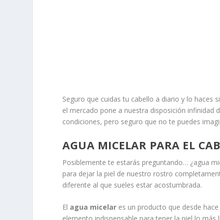
Seguro que cuidas tu cabello a diario y lo haces
el mercado pone a nuestra disposición infinidad d
condiciones, pero seguro que no te puedes imagin
AGUA MICELAR PARA EL CA
Posiblemente te estarás preguntando… ¿agua mice
para dejar la piel de nuestro rostro completament
diferente al que sueles estar acostumbrada.
El
agua micelar
es un producto que desde hace 
elemento indispensable para tener la piel lo más 