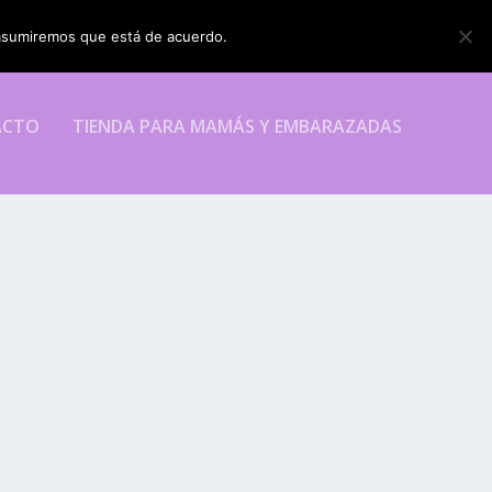
o asumiremos que está de acuerdo.
ESTOY DE ACUERDO
ACTO
TIENDA PARA MAMÁS Y EMBARAZADAS