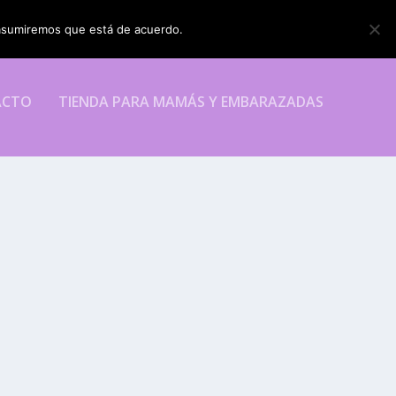
o asumiremos que está de acuerdo.
ESTOY DE ACUERDO
ACTO
TIENDA PARA MAMÁS Y EMBARAZADAS