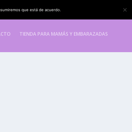
o asumiremos que está de acuerdo.
ESTOY DE ACUERDO
ACTO
TIENDA PARA MAMÁS Y EMBARAZADAS