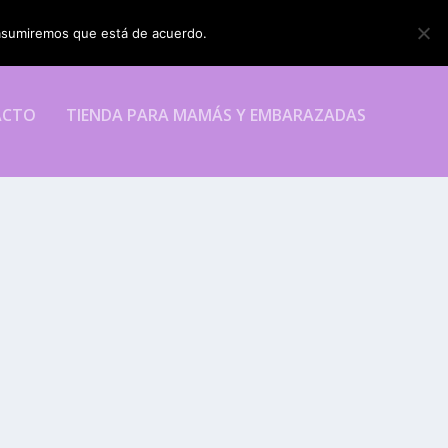
o asumiremos que está de acuerdo.
ESTOY DE ACUERDO
ACTO
TIENDA PARA MAMÁS Y EMBARAZADAS