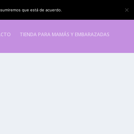
o asumiremos que está de acuerdo.
ESTOY DE ACUERDO
ACTO
TIENDA PARA MAMÁS Y EMBARAZADAS