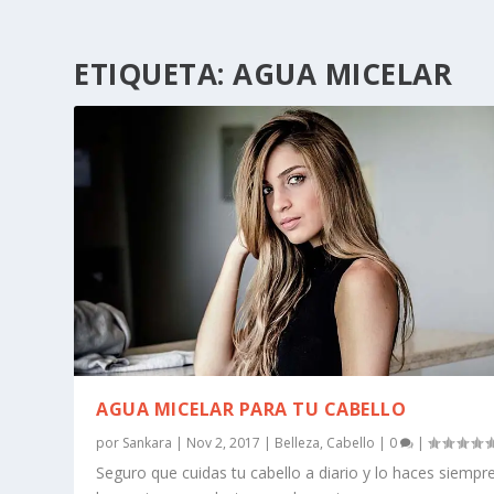
ETIQUETA:
AGUA MICELAR
AGUA MICELAR PARA TU CABELLO
por
Sankara
|
Nov 2, 2017
|
Belleza
,
Cabello
|
0
|
Seguro que cuidas tu cabello a diario y lo haces siempr