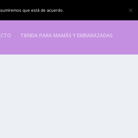
o asumiremos que está de acuerdo.
ESTOY DE ACUERDO
ACTO
TIENDA PARA MAMÁS Y EMBARAZADAS