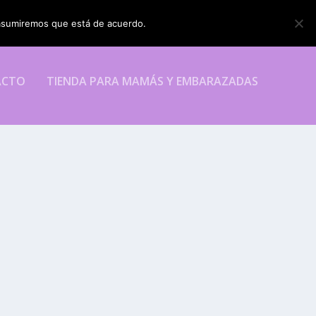
o asumiremos que está de acuerdo.
ESTOY DE ACUERDO
ACTO
TIENDA PARA MAMÁS Y EMBARAZADAS