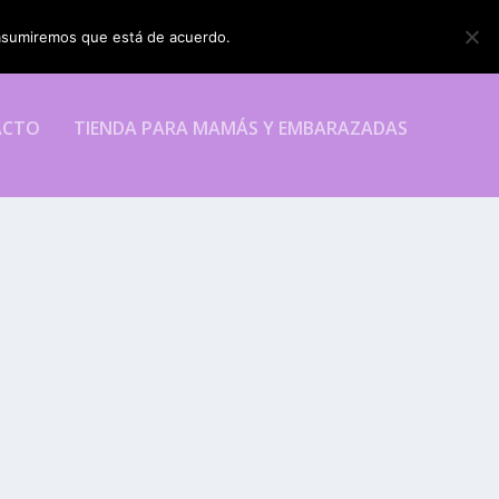
o asumiremos que está de acuerdo.
ESTOY DE ACUERDO
ACTO
TIENDA PARA MAMÁS Y EMBARAZADAS