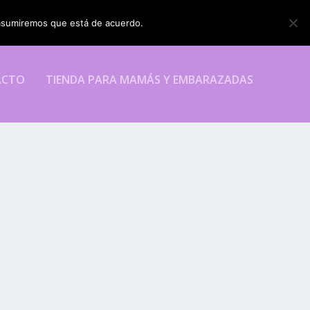
o asumiremos que está de acuerdo.
ESTOY DE ACUERDO
ACTO
TIENDA PARA MAMÁS Y EMBARAZADAS