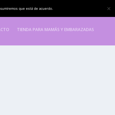
o asumiremos que está de acuerdo.
ESTOY DE ACUERDO
ACTO
TIENDA PARA MAMÁS Y EMBARAZADAS