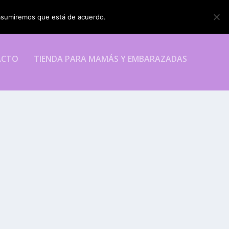
o asumiremos que está de acuerdo.
ESTOY DE ACUERDO
ACTO
TIENDA PARA MAMÁS Y EMBARAZADAS