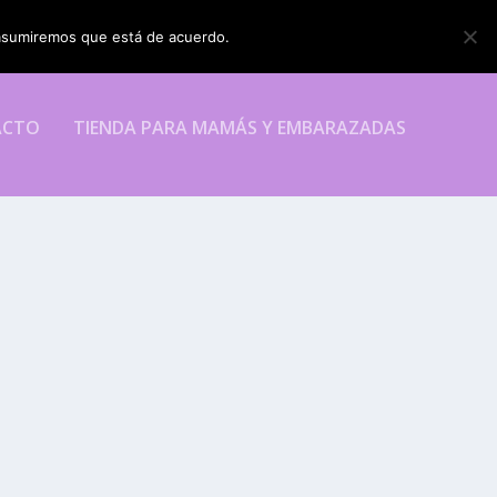
o asumiremos que está de acuerdo.
ESTOY DE ACUERDO
ACTO
TIENDA PARA MAMÁS Y EMBARAZADAS