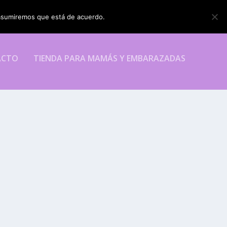
o asumiremos que está de acuerdo.
ESTOY DE ACUERDO
ACTO
TIENDA PARA MAMÁS Y EMBARAZADAS