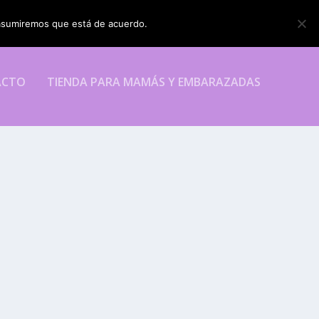
o asumiremos que está de acuerdo.
ESTOY DE ACUERDO
ACTO
TIENDA PARA MAMÁS Y EMBARAZADAS