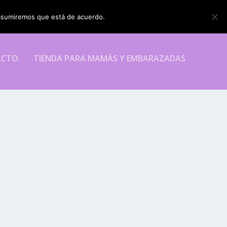
o asumiremos que está de acuerdo.
ESTOY DE ACUERDO
ACTO
TIENDA PARA MAMÁS Y EMBARAZADAS