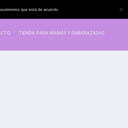
o asumiremos que está de acuerdo.
ESTOY DE ACUERDO
ACTO
TIENDA PARA MAMÁS Y EMBARAZADAS