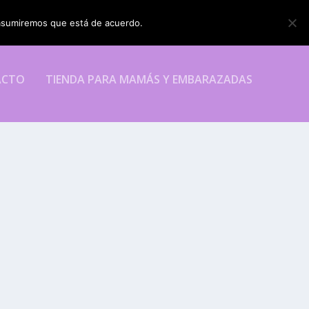
o asumiremos que está de acuerdo.
ESTOY DE ACUERDO
ACTO
TIENDA PARA MAMÁS Y EMBARAZADAS