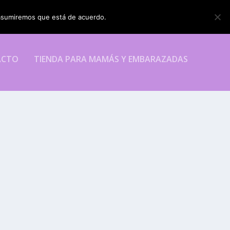
o asumiremos que está de acuerdo.
ESTOY DE ACUERDO
ACTO
TIENDA PARA MAMÁS Y EMBARAZADAS