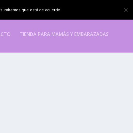
o asumiremos que está de acuerdo.
ESTOY DE ACUERDO
ACTO
TIENDA PARA MAMÁS Y EMBARAZADAS