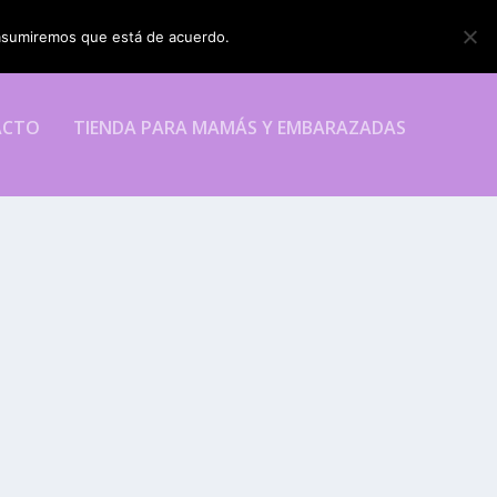
o asumiremos que está de acuerdo.
ESTOY DE ACUERDO
ACTO
TIENDA PARA MAMÁS Y EMBARAZADAS