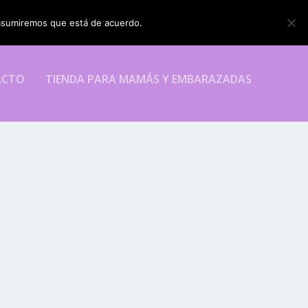
o asumiremos que está de acuerdo.
ESTOY DE ACUERDO
ACTO
TIENDA PARA MAMÁS Y EMBARAZADAS