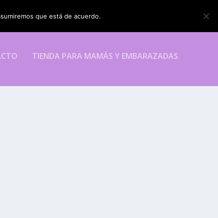
o asumiremos que está de acuerdo.
ESTOY DE ACUERDO
ACTO
TIENDA PARA MAMÁS Y EMBARAZADAS