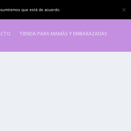
o asumiremos que está de acuerdo.
ESTOY DE ACUERDO
ACTO
TIENDA PARA MAMÁS Y EMBARAZADAS