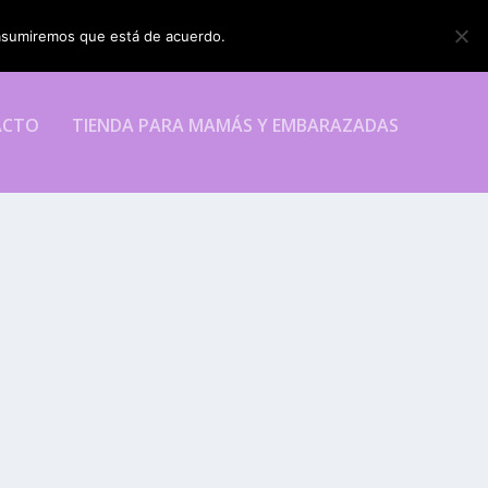
o asumiremos que está de acuerdo.
ESTOY DE ACUERDO
ACTO
TIENDA PARA MAMÁS Y EMBARAZADAS