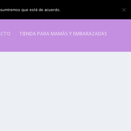
o asumiremos que está de acuerdo.
ESTOY DE ACUERDO
ACTO
TIENDA PARA MAMÁS Y EMBARAZADAS