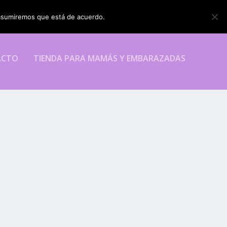
o asumiremos que está de acuerdo.
ESTOY DE ACUERDO
ACTO
TIENDA PARA MAMÁS Y EMBARAZADAS